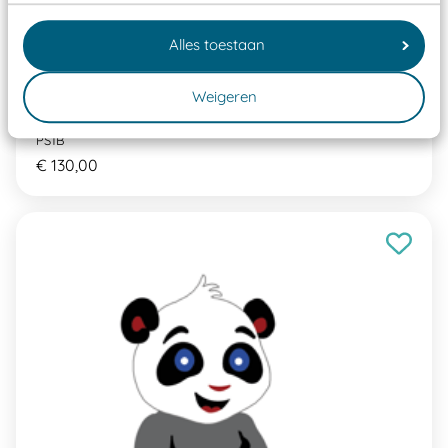
Alles toestaan
Weigeren
Pleinplakker Bloem 1
PS1B
€ 130,00