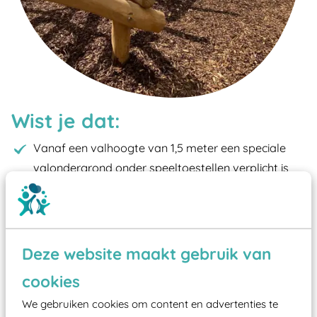
Wist je dat:
Vanaf een valhoogte van 1,5 meter een speciale
valondergrond onder speeltoestellen verplicht is
zoals kunstgras, rubber tegels of boomschors?
Elk speeltoestel in de openbare ruimte voorzien
moet zijn van een typekeuring, -plaatje en
certificering, uitgegeven door een Nederlands
Deze website maakt gebruik van
aangewezen keuringsinstantie?
cookies
Wij ook speeltoestellen kunnen laten keuren zodat
We gebruiken cookies om content en advertenties te
ze toch binnen het Warenwetbesluit Attractie- en