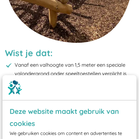
Wist je dat:
Vanaf een valhoogte van 1,5 meter een speciale
valondergrond onder speeltoestellen verplicht is
zoals kunstgras, rubber tegels of boomschors?
Elk speeltoestel in de openbare ruimte voorzien
moet zijn van een typekeuring, -plaatje en
certificering, uitgegeven door een Nederlands
Deze website maakt gebruik van
aangewezen keuringsinstantie?
cookies
Wij ook speeltoestellen kunnen laten keuren zodat
We gebruiken cookies om content en advertenties te
ze toch binnen het Warenwetbesluit Attractie- en