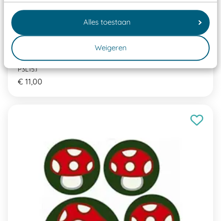
Alles toestaan
Weigeren
Pleinplakker Lijn 15 cm per stuk
P3L15.1
€ 11,00