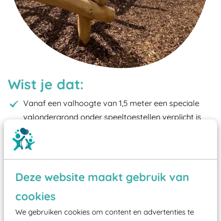
Wist je dat:
Vanaf een valhoogte van 1,5 meter een speciale
valondergrond onder speeltoestellen verplicht is
zoals kunstgras, rubber tegels of boomschors?
Elk speeltoestel in de openbare ruimte voorzien
moet zijn van een typekeuring, -plaatje en
certificering, uitgegeven door een Nederlands
Deze website maakt gebruik van
aangewezen keuringsinstantie?
cookies
Wij ook speeltoestellen kunnen laten keuren zodat
We gebruiken cookies om content en advertenties te
ze toch binnen het Warenwetbesluit Attractie- en