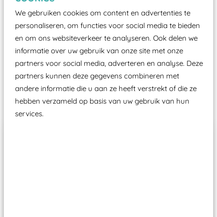
certificering, uitgegeven door een Nederlands
We gebruiken cookies om content en advertenties te
aangewezen keuringsinstantie?
personaliseren, om functies voor social media te bieden
Wij ook speeltoestellen kunnen laten keuren zodat
en om ons websiteverkeer te analyseren. Ook delen we
ze toch binnen het Warenwetbesluit Attractie- en
informatie over uw gebruik van onze site met onze
Speeltoestellen vallen?
partners voor social media, adverteren en analyse. Deze
partners kunnen deze gegevens combineren met
andere informatie die u aan ze heeft verstrekt of die ze
Past er goed bij
hebben verzameld op basis van uw gebruik van hun
services.