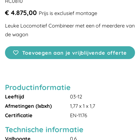
RC0810
€ 4.875,00
Prijs is exclusief montage
Leuke Locomotief Combineer met een of meerdere van
de wagon
Toevoegen aan je vrijblijvende offerte
Productinformatie
Leeftijd
03-12
Afmetingen (lxbxh)
1,77 x 1 x 1,7
Certificatie
EN-1176
Technische informatie
Valhoogte
0,6