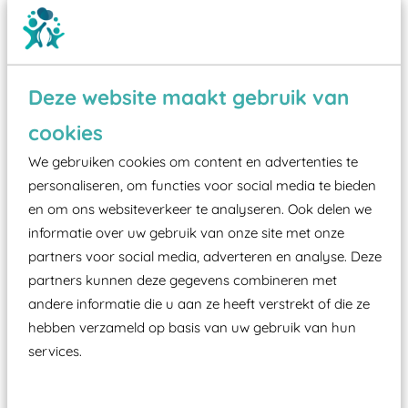
Deze website maakt gebruik van
cookies
Wist je dat:
We gebruiken cookies om content en advertenties te
Vanaf een valhoogte van 1,5 meter een speciale
personaliseren, om functies voor social media te bieden
valondergrond onder speeltoestellen verplicht is
en om ons websiteverkeer te analyseren. Ook delen we
zoals kunstgras, rubber tegels of boomschors?
informatie over uw gebruik van onze site met onze
partners voor social media, adverteren en analyse. Deze
Elk speeltoestel in de openbare ruimte voorzien
partners kunnen deze gegevens combineren met
moet zijn van een typekeuring, -plaatje en
andere informatie die u aan ze heeft verstrekt of die ze
certificering, uitgegeven door een Nederlands
hebben verzameld op basis van uw gebruik van hun
aangewezen keuringsinstantie?
services.
Wij ook speeltoestellen kunnen laten keuren zodat
ze toch binnen het Warenwetbesluit Attractie- en