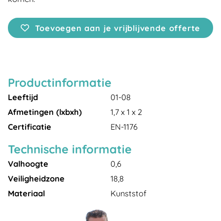
Toevoegen aan je vrijblijvende offerte
Productinformatie
Leeftijd
01-08
Afmetingen (lxbxh)
1,7 x 1 x 2
Certificatie
EN-1176
Technische informatie
Valhoogte
0,6
Veiligheidzone
18,8
Materiaal
Kunststof