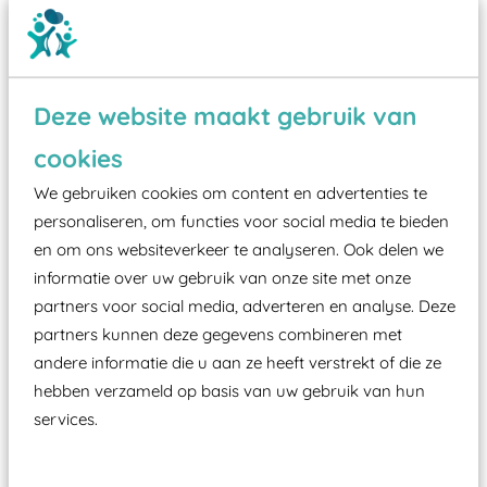
Deze website maakt gebruik van
cookies
Wist je dat:
We gebruiken cookies om content en advertenties te
Vanaf een valhoogte van 1,5 meter een speciale
personaliseren, om functies voor social media te bieden
valondergrond onder speeltoestellen verplicht is
en om ons websiteverkeer te analyseren. Ook delen we
zoals kunstgras, rubber tegels of boomschors?
informatie over uw gebruik van onze site met onze
partners voor social media, adverteren en analyse. Deze
Elk speeltoestel in de openbare ruimte voorzien
partners kunnen deze gegevens combineren met
moet zijn van een typekeuring, -plaatje en
andere informatie die u aan ze heeft verstrekt of die ze
certificering, uitgegeven door een Nederlands
hebben verzameld op basis van uw gebruik van hun
aangewezen keuringsinstantie?
services.
Wij ook speeltoestellen kunnen laten keuren zodat
ze toch binnen het Warenwetbesluit Attractie- en