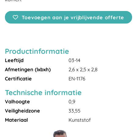
Toevoegen aan je vrijblijvende offerte
Productinformatie
Leeftijd
03-14
Afmetingen (lxbxh)
2,6 x 2,5 x 2,8
Certificatie
EN-1176
Technische informatie
Valhoogte
0,9
Veiligheidzone
33,55
Materiaal
Kunststof