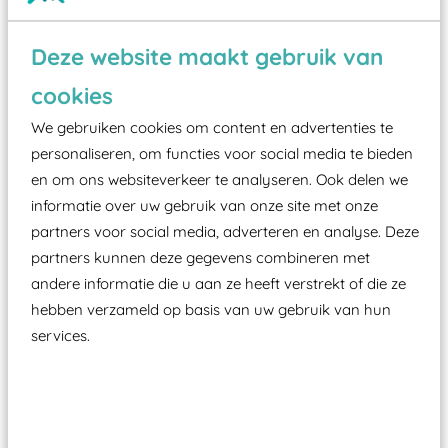
Wist je dat:
Deze website maakt gebruik van
Vanaf een valhoogte van 1,5 meter een speciale
cookies
valondergrond onder speeltoestellen verplicht is
We gebruiken cookies om content en advertenties te
zoals kunstgras, rubber tegels of boomschors?
personaliseren, om functies voor social media te bieden
Elk speeltoestel in de openbare ruimte voorzien
en om ons websiteverkeer te analyseren. Ook delen we
moet zijn van een typekeuring, -plaatje en
informatie over uw gebruik van onze site met onze
certificering, uitgegeven door een Nederlands
partners voor social media, adverteren en analyse. Deze
aangewezen keuringsinstantie?
partners kunnen deze gegevens combineren met
andere informatie die u aan ze heeft verstrekt of die ze
Wij ook speeltoestellen kunnen laten keuren zodat
hebben verzameld op basis van uw gebruik van hun
ze toch binnen het Warenwetbesluit Attractie- en
services.
Speeltoestellen vallen?
Past er goed bij