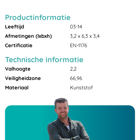
Productinformatie
Leeftijd
03-14
Afmetingen (lxbxh)
3,2 x 6,3 x 3,4
Certificatie
EN-1176
Technische informatie
Valhoogte
2,2
Veiligheidzone
66,96
Materiaal
Kunststof