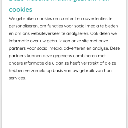
zoals kunstgras, rubber tegels of boomschors?
cookies
Elk speeltoestel in de openbare ruimte voorzien
moet zijn van een typekeuring, -plaatje en
We gebruiken cookies om content en advertenties te
certificering, uitgegeven door een Nederlands
personaliseren, om functies voor social media te bieden
en om ons websiteverkeer te analyseren. Ook delen we
aangewezen keuringsinstantie?
informatie over uw gebruik van onze site met onze
Wij ook speeltoestellen kunnen laten keuren zodat
partners voor social media, adverteren en analyse. Deze
ze toch binnen het Warenwetbesluit Attractie- en
partners kunnen deze gegevens combineren met
Speeltoestellen vallen?
andere informatie die u aan ze heeft verstrekt of die ze
hebben verzameld op basis van uw gebruik van hun
services.
Past er goed bij