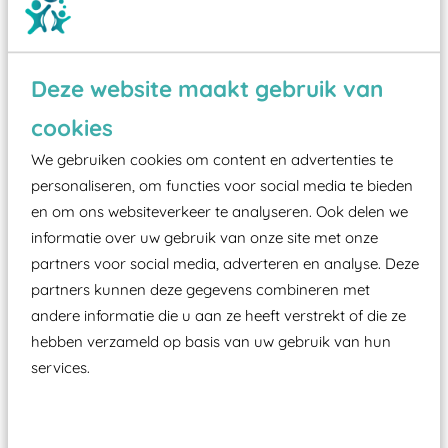
Deze website maakt gebruik van
Wist je dat:
cookies
Vanaf een valhoogte van 1,5 meter een speciale
We gebruiken cookies om content en advertenties te
valondergrond onder speeltoestellen verplicht is
personaliseren, om functies voor social media te bieden
en om ons websiteverkeer te analyseren. Ook delen we
zoals kunstgras, rubber tegels of boomschors?
informatie over uw gebruik van onze site met onze
Elk speeltoestel in de openbare ruimte voorzien
partners voor social media, adverteren en analyse. Deze
moet zijn van een typekeuring, -plaatje en
partners kunnen deze gegevens combineren met
certificering, uitgegeven door een Nederlands
andere informatie die u aan ze heeft verstrekt of die ze
aangewezen keuringsinstantie?
hebben verzameld op basis van uw gebruik van hun
Wij ook speeltoestellen kunnen laten keuren zodat
services.
ze toch binnen het Warenwetbesluit Attractie- en
Speeltoestellen vallen?