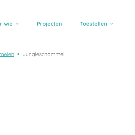
r wie
Projecten
Toestellen
melen
Jungleschommel