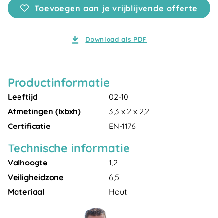
Toevoegen aan je vrijblijvende offerte
Download als PDF
Productinformatie
Leeftijd
02-10
Afmetingen (lxbxh)
3,3 x 2 x 2,2
Certificatie
EN-1176
Technische informatie
Valhoogte
1,2
Veiligheidzone
6,5
Materiaal
Hout