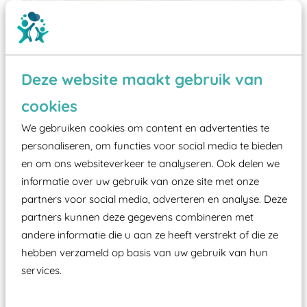
Deze website maakt gebruik van
cookies
Wist je dat:
We gebruiken cookies om content en advertenties te
Vanaf een valhoogte van 1,5 meter een speciale
personaliseren, om functies voor social media te bieden
valondergrond onder speeltoestellen verplicht is
en om ons websiteverkeer te analyseren. Ook delen we
zoals kunstgras, rubber tegels of boomschors?
informatie over uw gebruik van onze site met onze
Elk speeltoestel in de openbare ruimte voorzien
partners voor social media, adverteren en analyse. Deze
moet zijn van een typekeuring, -plaatje en
partners kunnen deze gegevens combineren met
certificering, uitgegeven door een Nederlands
andere informatie die u aan ze heeft verstrekt of die ze
hebben verzameld op basis van uw gebruik van hun
aangewezen keuringsinstantie?
services.
Wij ook speeltoestellen kunnen laten keuren zodat
ze toch binnen het Warenwetbesluit Attractie- en