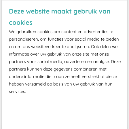
Wist je dat:
Deze website maakt gebruik van
Vanaf een valhoogte van 1,5 meter een speciale
cookies
valondergrond onder speeltoestellen verplicht is
zoals kunstgras, rubber tegels of boomschors?
We gebruiken cookies om content en advertenties te
Elk speeltoestel in de openbare ruimte voorzien
personaliseren, om functies voor social media te bieden
moet zijn van een typekeuring, -plaatje en
en om ons websiteverkeer te analyseren. Ook delen we
informatie over uw gebruik van onze site met onze
certificering, uitgegeven door een Nederlands
partners voor social media, adverteren en analyse. Deze
aangewezen keuringsinstantie?
partners kunnen deze gegevens combineren met
Wij ook speeltoestellen kunnen laten keuren zodat
andere informatie die u aan ze heeft verstrekt of die ze
ze toch binnen het Warenwetbesluit Attractie- en
hebben verzameld op basis van uw gebruik van hun
Speeltoestellen vallen?
services.
Past er goed bij