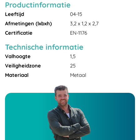
Productinformatie
Leeftijd
04-15
Afmetingen (lxbxh)
3,2 x 1,2 x 2,7
Certificatie
EN-1176
Technische informatie
Valhoogte
1,5
Veiligheidzone
25
Materiaal
Metaal