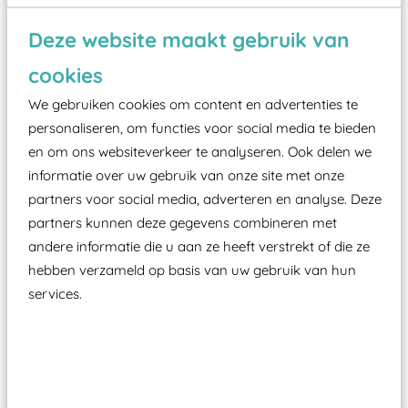
Wist je dat:
Deze website maakt gebruik van
Vanaf een valhoogte van 1,5 meter een speciale
cookies
valondergrond onder speeltoestellen verplicht is
zoals kunstgras, rubber tegels of boomschors?
We gebruiken cookies om content en advertenties te
personaliseren, om functies voor social media te bieden
Elk speeltoestel in de openbare ruimte voorzien
en om ons websiteverkeer te analyseren. Ook delen we
moet zijn van een typekeuring, -plaatje en
informatie over uw gebruik van onze site met onze
certificering, uitgegeven door een Nederlands
partners voor social media, adverteren en analyse. Deze
aangewezen keuringsinstantie?
partners kunnen deze gegevens combineren met
Wij ook speeltoestellen kunnen laten keuren zodat
andere informatie die u aan ze heeft verstrekt of die ze
ze toch binnen het Warenwetbesluit Attractie- en
hebben verzameld op basis van uw gebruik van hun
Speeltoestellen vallen?
services.
Past er goed bij