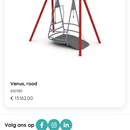
Venus, rood
650185
€ 13.162,00
Volg ons op