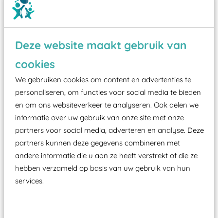
Deze website maakt gebruik van
Wist je dat:
cookies
We gebruiken cookies om content en advertenties te
Vanaf een valhoogte van 1,5 meter een speciale
personaliseren, om functies voor social media te bieden
valondergrond onder speeltoestellen verplicht is
en om ons websiteverkeer te analyseren. Ook delen we
zoals kunstgras, rubber tegels of boomschors?
informatie over uw gebruik van onze site met onze
Elk speeltoestel in de openbare ruimte voorzien
partners voor social media, adverteren en analyse. Deze
moet zijn van een typekeuring, -plaatje en
partners kunnen deze gegevens combineren met
certificering, uitgegeven door een Nederlands
andere informatie die u aan ze heeft verstrekt of die ze
aangewezen keuringsinstantie?
hebben verzameld op basis van uw gebruik van hun
Wij ook speeltoestellen kunnen laten keuren zodat
services.
ze toch binnen het Warenwetbesluit Attractie- en
Speeltoestellen vallen?