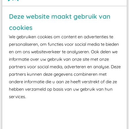
Wist je dat:
Deze website maakt gebruik van
Vanaf een valhoogte van 1,5 meter een speciale
cookies
valondergrond onder speeltoestellen verplicht is
We gebruiken cookies om content en advertenties te
zoals kunstgras, rubber tegels of boomschors?
personaliseren, om functies voor social media te bieden
Elk speeltoestel in de openbare ruimte voorzien
en om ons websiteverkeer te analyseren. Ook delen we
moet zijn van een typekeuring, -plaatje en
informatie over uw gebruik van onze site met onze
certificering, uitgegeven door een Nederlands
partners voor social media, adverteren en analyse. Deze
aangewezen keuringsinstantie?
partners kunnen deze gegevens combineren met
andere informatie die u aan ze heeft verstrekt of die ze
Wij ook speeltoestellen kunnen laten keuren zodat
hebben verzameld op basis van uw gebruik van hun
ze toch binnen het Warenwetbesluit Attractie- en
services.
Speeltoestellen vallen?
Past er goed bij