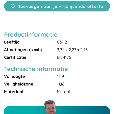
Toevoegen aan je vrijblijvende offerte
Productinformatie
Leeftijd
03-12
Afmetingen (lxbxh)
3,34 x 2,27 x 2,43
Certificatie
EN-1176
Technische informatie
Valhoogte
1,29
Veiligheidzone
11,16
Materiaal
Metaal