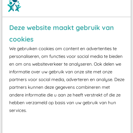
Deze website maakt gebruik van
Wist je dat:
cookies
We gebruiken cookies om content en advertenties te
Vanaf een valhoogte van 1,5 meter een speciale
personaliseren, om functies voor social media te bieden
valondergrond onder speeltoestellen verplicht is
en om ons websiteverkeer te analyseren. Ook delen we
zoals kunstgras, rubber tegels of boomschors?
informatie over uw gebruik van onze site met onze
Elk speeltoestel in de openbare ruimte voorzien
partners voor social media, adverteren en analyse. Deze
moet zijn van een typekeuring, -plaatje en
partners kunnen deze gegevens combineren met
certificering, uitgegeven door een Nederlands
andere informatie die u aan ze heeft verstrekt of die ze
aangewezen keuringsinstantie?
hebben verzameld op basis van uw gebruik van hun
Wij ook speeltoestellen kunnen laten keuren zodat
services.
ze toch binnen het Warenwetbesluit Attractie- en
Speeltoestellen vallen?