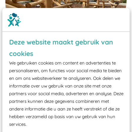
Deze website maakt gebruik van
cookies
We gebruiken cookies om content en advertenties te
Wist je dat:
personaliseren, om functies voor social media te bieden
en om ons websiteverkeer te analyseren. Ook delen we
Vanaf een valhoogte van 1,5 meter een speciale
informatie over uw gebruik van onze site met onze
valondergrond onder speeltoestellen verplicht is
partners voor social media, adverteren en analyse. Deze
zoals kunstgras, rubber tegels of boomschors?
partners kunnen deze gegevens combineren met
Elk speeltoestel in de openbare ruimte voorzien
andere informatie die u aan ze heeft verstrekt of die ze
moet zijn van een typekeuring, -plaatje en
hebben verzameld op basis van uw gebruik van hun
certificering, uitgegeven door een Nederlands
services.