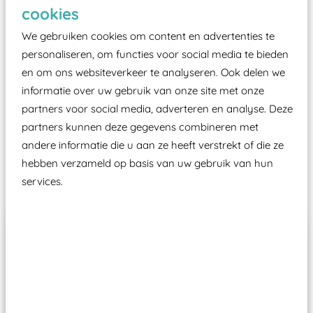
Elk speeltoestel in de openbare ruimte voorzien
cookies
moet zijn van een typekeuring, -plaatje en
We gebruiken cookies om content en advertenties te
certificering, uitgegeven door een Nederlands
personaliseren, om functies voor social media te bieden
aangewezen keuringsinstantie?
en om ons websiteverkeer te analyseren. Ook delen we
Wij ook speeltoestellen kunnen laten keuren zodat
informatie over uw gebruik van onze site met onze
ze toch binnen het Warenwetbesluit Attractie- en
partners voor social media, adverteren en analyse. Deze
Speeltoestellen vallen?
partners kunnen deze gegevens combineren met
andere informatie die u aan ze heeft verstrekt of die ze
hebben verzameld op basis van uw gebruik van hun
Past er goed bij
services.