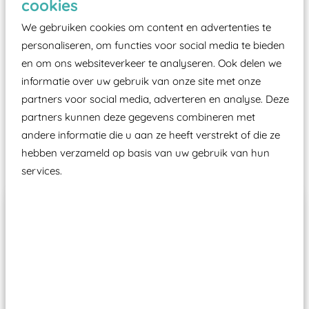
cookies
moet zijn van een typekeuring, -plaatje en
certificering, uitgegeven door een Nederlands
We gebruiken cookies om content en advertenties te
aangewezen keuringsinstantie?
personaliseren, om functies voor social media te bieden
en om ons websiteverkeer te analyseren. Ook delen we
Wij ook speeltoestellen kunnen laten keuren zodat
informatie over uw gebruik van onze site met onze
ze toch binnen het Warenwetbesluit Attractie- en
partners voor social media, adverteren en analyse. Deze
Speeltoestellen vallen?
partners kunnen deze gegevens combineren met
andere informatie die u aan ze heeft verstrekt of die ze
Past er goed bij
hebben verzameld op basis van uw gebruik van hun
services.