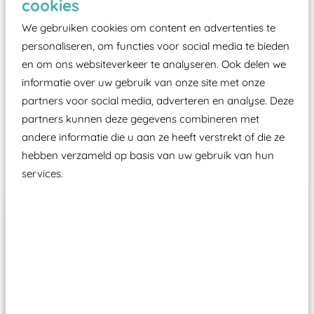
cookies
moet zijn van een typekeuring, -plaatje en
certificering, uitgegeven door een Nederlands
We gebruiken cookies om content en advertenties te
aangewezen keuringsinstantie?
personaliseren, om functies voor social media te bieden
en om ons websiteverkeer te analyseren. Ook delen we
Wij ook speeltoestellen kunnen laten keuren zodat
informatie over uw gebruik van onze site met onze
ze toch binnen het Warenwetbesluit Attractie- en
partners voor social media, adverteren en analyse. Deze
Speeltoestellen vallen?
partners kunnen deze gegevens combineren met
andere informatie die u aan ze heeft verstrekt of die ze
Past er goed bij
hebben verzameld op basis van uw gebruik van hun
services.