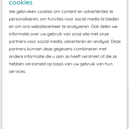
cookies
moet zijn van een typekeuring, -plaatje en
certificering, uitgegeven door een Nederlands
We gebruiken cookies om content en advertenties te
aangewezen keuringsinstantie?
personaliseren, om functies voor social media te bieden
en om ons websiteverkeer te analyseren. Ook delen we
Wij ook speeltoestellen kunnen laten keuren zodat
informatie over uw gebruik van onze site met onze
ze toch binnen het Warenwetbesluit Attractie- en
partners voor social media, adverteren en analyse. Deze
Speeltoestellen vallen?
partners kunnen deze gegevens combineren met
andere informatie die u aan ze heeft verstrekt of die ze
Past er goed bij
hebben verzameld op basis van uw gebruik van hun
services.