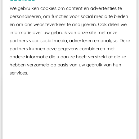
certificering, uitgegeven door een Nederlands
We gebruiken cookies om content en advertenties te
aangewezen keuringsinstantie?
personaliseren, om functies voor social media te bieden
Wij ook speeltoestellen kunnen laten keuren zodat
en om ons websiteverkeer te analyseren. Ook delen we
ze toch binnen het Warenwetbesluit Attractie- en
informatie over uw gebruik van onze site met onze
Speeltoestellen vallen?
partners voor social media, adverteren en analyse. Deze
partners kunnen deze gegevens combineren met
andere informatie die u aan ze heeft verstrekt of die ze
Past er goed bij
hebben verzameld op basis van uw gebruik van hun
services.