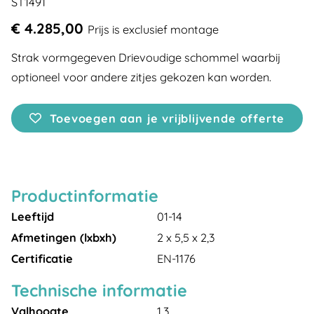
ST1491
€ 4.285,00
Prijs is exclusief montage
Strak vormgegeven Drievoudige schommel waarbij
optioneel voor andere zitjes gekozen kan worden.
Toevoegen aan je vrijblijvende offerte
Productinformatie
Leeftijd
01-14
Afmetingen (lxbxh)
2 x 5,5 x 2,3
Certificatie
EN-1176
Technische informatie
Valhoogte
1,3