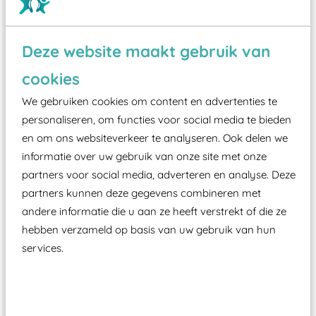
Deze website maakt gebruik van
Wist je dat:
cookies
Vanaf een valhoogte van 1,5 meter een speciale
We gebruiken cookies om content en advertenties te
valondergrond onder speeltoestellen verplicht is
personaliseren, om functies voor social media te bieden
zoals kunstgras, rubber tegels of boomschors?
en om ons websiteverkeer te analyseren. Ook delen we
Elk speeltoestel in de openbare ruimte voorzien
informatie over uw gebruik van onze site met onze
moet zijn van een typekeuring, -plaatje en
partners voor social media, adverteren en analyse. Deze
certificering, uitgegeven door een Nederlands
partners kunnen deze gegevens combineren met
aangewezen keuringsinstantie?
andere informatie die u aan ze heeft verstrekt of die ze
Wij ook speeltoestellen kunnen laten keuren zodat
hebben verzameld op basis van uw gebruik van hun
services.
ze toch binnen het Warenwetbesluit Attractie- en
Speeltoestellen vallen?