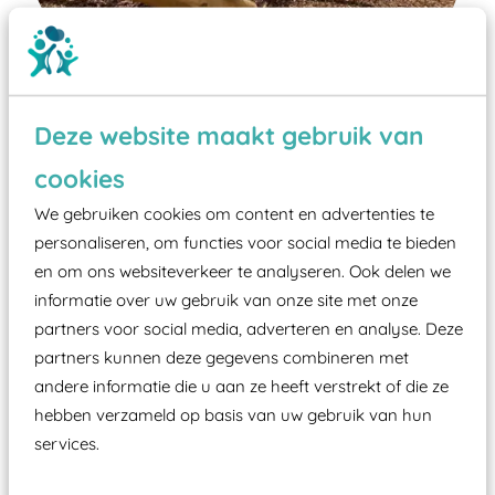
Deze website maakt gebruik van
Wist je dat:
cookies
We gebruiken cookies om content en advertenties te
Vanaf een valhoogte van 1,5 meter een speciale
personaliseren, om functies voor social media te bieden
valondergrond onder speeltoestellen verplicht is
en om ons websiteverkeer te analyseren. Ook delen we
zoals kunstgras, rubber tegels of boomschors?
informatie over uw gebruik van onze site met onze
Elk speeltoestel in de openbare ruimte voorzien
partners voor social media, adverteren en analyse. Deze
moet zijn van een typekeuring, -plaatje en
partners kunnen deze gegevens combineren met
certificering, uitgegeven door een Nederlands
andere informatie die u aan ze heeft verstrekt of die ze
aangewezen keuringsinstantie?
hebben verzameld op basis van uw gebruik van hun
Wij ook speeltoestellen kunnen laten keuren zodat
services.
ze toch binnen het Warenwetbesluit Attractie- en