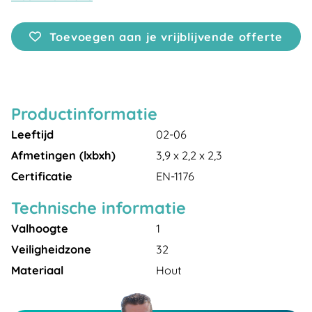
Toevoegen aan je vrijblijvende offerte
Productinformatie
Leeftijd
02-06
Afmetingen (lxbxh)
3,9 x 2,2 x 2,3
Certificatie
EN-1176
Technische informatie
Valhoogte
1
Veiligheidzone
32
Materiaal
Hout