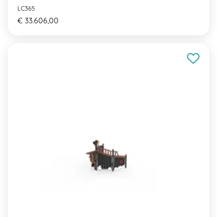
LC365
€ 33.606,00