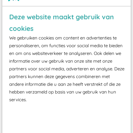
Wist je dat:
Deze website maakt gebruik van
Vanaf een valhoogte van 1,5 meter een speciale
cookies
valondergrond onder speeltoestellen verplicht is
We gebruiken cookies om content en advertenties te
zoals kunstgras, rubber tegels of boomschors?
personaliseren, om functies voor social media te bieden
Elk speeltoestel in de openbare ruimte voorzien
en om ons websiteverkeer te analyseren. Ook delen we
moet zijn van een typekeuring, -plaatje en
informatie over uw gebruik van onze site met onze
certificering, uitgegeven door een Nederlands
partners voor social media, adverteren en analyse. Deze
aangewezen keuringsinstantie?
partners kunnen deze gegevens combineren met
andere informatie die u aan ze heeft verstrekt of die ze
Wij ook speeltoestellen kunnen laten keuren zodat
hebben verzameld op basis van uw gebruik van hun
ze toch binnen het Warenwetbesluit Attractie- en
services.
Speeltoestellen vallen?
Past er goed bij