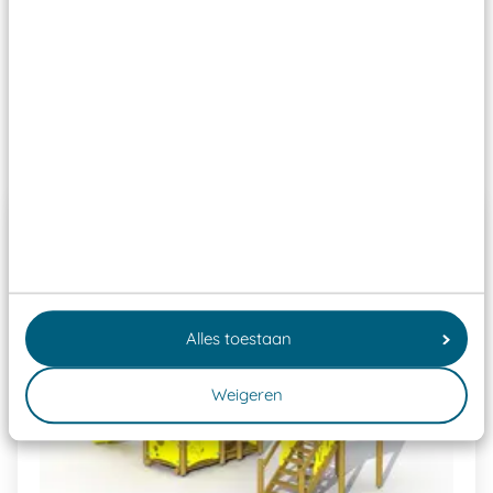
ze toch binnen het Warenwetbesluit Attractie- en
Speeltoestellen vallen?
Past er goed bij
Alles toestaan
Weigeren