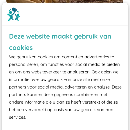
Deze website maakt gebruik van
cookies
Wist je dat:
We gebruiken cookies om content en advertenties te
personaliseren, om functies voor social media te bieden
Vanaf een valhoogte van 1,5 meter een speciale
en om ons websiteverkeer te analyseren. Ook delen we
valondergrond onder speeltoestellen verplicht is
informatie over uw gebruik van onze site met onze
zoals kunstgras, rubber tegels of boomschors?
partners voor social media, adverteren en analyse. Deze
Elk speeltoestel in de openbare ruimte voorzien
partners kunnen deze gegevens combineren met
andere informatie die u aan ze heeft verstrekt of die ze
moet zijn van een typekeuring, -plaatje en
hebben verzameld op basis van uw gebruik van hun
certificering, uitgegeven door een Nederlands
services.
aangewezen keuringsinstantie?
Wij ook speeltoestellen kunnen laten keuren zodat