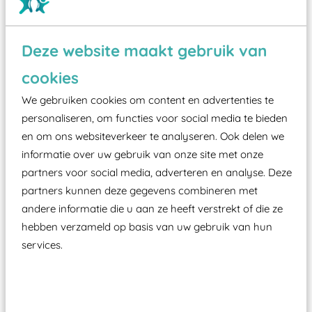
Deze website maakt gebruik van
Wist je dat:
cookies
Vanaf een valhoogte van 1,5 meter een speciale
We gebruiken cookies om content en advertenties te
valondergrond onder speeltoestellen verplicht is
personaliseren, om functies voor social media te bieden
zoals kunstgras, rubber tegels of boomschors?
en om ons websiteverkeer te analyseren. Ook delen we
Elk speeltoestel in de openbare ruimte voorzien
informatie over uw gebruik van onze site met onze
moet zijn van een typekeuring, -plaatje en
partners voor social media, adverteren en analyse. Deze
certificering, uitgegeven door een Nederlands
partners kunnen deze gegevens combineren met
aangewezen keuringsinstantie?
andere informatie die u aan ze heeft verstrekt of die ze
Wij ook speeltoestellen kunnen laten keuren zodat
hebben verzameld op basis van uw gebruik van hun
services.
ze toch binnen het Warenwetbesluit Attractie- en
Speeltoestellen vallen?