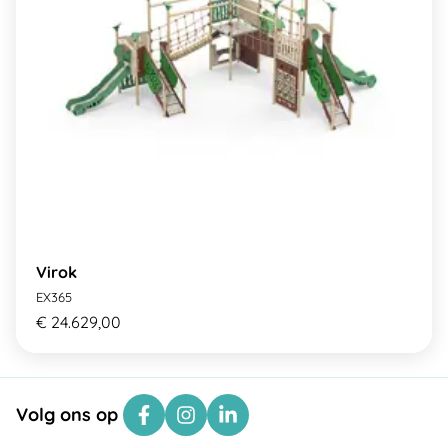
Virok
EX365
€ 24.629,00
Volg ons op