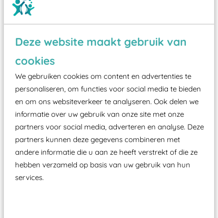
Deze website maakt gebruik van
Wist je dat:
cookies
Vanaf een valhoogte van 1,5 meter een speciale
We gebruiken cookies om content en advertenties te
valondergrond onder speeltoestellen verplicht is
personaliseren, om functies voor social media te bieden
zoals kunstgras, rubber tegels of boomschors?
en om ons websiteverkeer te analyseren. Ook delen we
informatie over uw gebruik van onze site met onze
Elk speeltoestel in de openbare ruimte voorzien
partners voor social media, adverteren en analyse. Deze
moet zijn van een typekeuring, -plaatje en
partners kunnen deze gegevens combineren met
certificering, uitgegeven door een Nederlands
andere informatie die u aan ze heeft verstrekt of die ze
aangewezen keuringsinstantie?
hebben verzameld op basis van uw gebruik van hun
Wij ook speeltoestellen kunnen laten keuren zodat
services.
ze toch binnen het Warenwetbesluit Attractie- en
Speeltoestellen vallen?