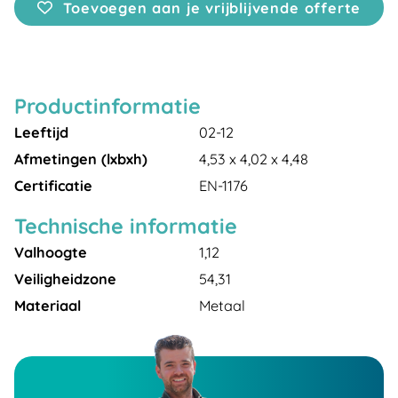
Toevoegen aan je vrijblijvende offerte
Productinformatie
Leeftijd
02-12
Afmetingen (lxbxh)
4,53 x 4,02 x 4,48
Certificatie
EN-1176
Technische informatie
Valhoogte
1,12
Veiligheidzone
54,31
Materiaal
Metaal