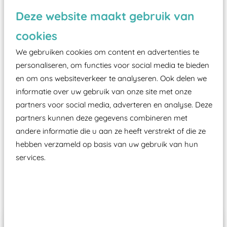
Deze website maakt gebruik van
Vanaf een valhoogte van 1,5 meter een speciale
valondergrond onder speeltoestellen verplicht is
cookies
zoals kunstgras, rubber tegels of boomschors?
We gebruiken cookies om content en advertenties te
Elk speeltoestel in de openbare ruimte voorzien
personaliseren, om functies voor social media te bieden
moet zijn van een typekeuring, -plaatje en
en om ons websiteverkeer te analyseren. Ook delen we
certificering, uitgegeven door een Nederlands
informatie over uw gebruik van onze site met onze
aangewezen keuringsinstantie?
partners voor social media, adverteren en analyse. Deze
partners kunnen deze gegevens combineren met
Wij ook speeltoestellen kunnen laten keuren zodat
andere informatie die u aan ze heeft verstrekt of die ze
ze toch binnen het Warenwetbesluit Attractie- en
hebben verzameld op basis van uw gebruik van hun
Speeltoestellen vallen?
services.
Past er goed bij