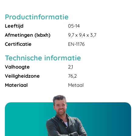
Productinformatie
Leeftijd
05-14
Afmetingen (lxbxh)
9,7 x 9,4 x 3,7
Certificatie
EN-1176
Technische informatie
Valhoogte
2,1
Veiligheidzone
76,2
Materiaal
Metaal