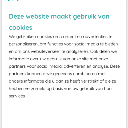
Wist je dat:
Deze website maakt gebruik van
Vanaf een valhoogte van 1,5 meter een speciale
cookies
valondergrond onder speeltoestellen verplicht is
We gebruiken cookies om content en advertenties te
zoals kunstgras, rubber tegels of boomschors?
personaliseren, om functies voor social media te bieden
Elk speeltoestel in de openbare ruimte voorzien
en om ons websiteverkeer te analyseren. Ook delen we
moet zijn van een typekeuring, -plaatje en
informatie over uw gebruik van onze site met onze
certificering, uitgegeven door een Nederlands
partners voor social media, adverteren en analyse. Deze
aangewezen keuringsinstantie?
partners kunnen deze gegevens combineren met
andere informatie die u aan ze heeft verstrekt of die ze
Wij ook speeltoestellen kunnen laten keuren zodat
hebben verzameld op basis van uw gebruik van hun
ze toch binnen het Warenwetbesluit Attractie- en
services.
Speeltoestellen vallen?
Past er goed bij