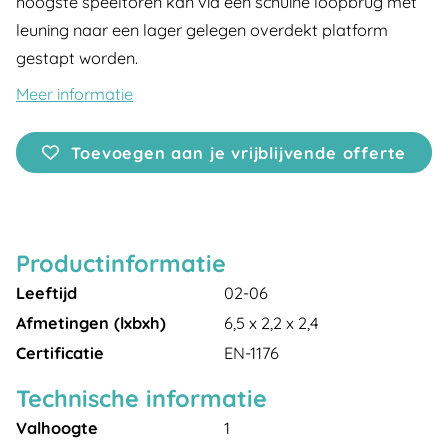
hoogste speeltoren kan via een schuine loopbrug met
leuning naar een lager gelegen overdekt platform
gestapt worden.
Meer informatie
Toevoegen aan je vrijblijvende offerte
Productinformatie
Leeftijd
02-06
Afmetingen (lxbxh)
6,5 x 2,2 x 2,4
Certificatie
EN-1176
Technische informatie
Valhoogte
1