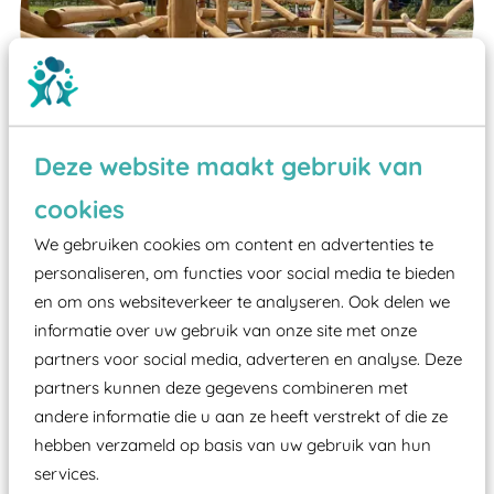
Deze website maakt gebruik van
cookies
We gebruiken cookies om content en advertenties te
personaliseren, om functies voor social media te bieden
Wist je dat:
en om ons websiteverkeer te analyseren. Ook delen we
Vanaf een valhoogte van 1,5 meter een speciale
informatie over uw gebruik van onze site met onze
valondergrond onder speeltoestellen verplicht is
partners voor social media, adverteren en analyse. Deze
zoals kunstgras, rubber tegels of boomschors?
partners kunnen deze gegevens combineren met
andere informatie die u aan ze heeft verstrekt of die ze
Elk speeltoestel in de openbare ruimte voorzien
hebben verzameld op basis van uw gebruik van hun
moet zijn van een typekeuring, -plaatje en
services.
certificering, uitgegeven door een Nederlands