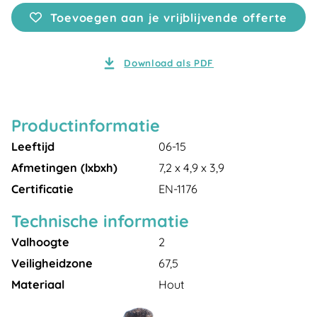
Toevoegen aan je vrijblijvende offerte
Download als PDF
Productinformatie
Leeftijd
06-15
Afmetingen (lxbxh)
7,2 x 4,9 x 3,9
Certificatie
EN-1176
Technische informatie
Valhoogte
2
Veiligheidzone
67,5
Materiaal
Hout