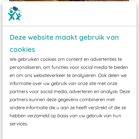
Deze website maakt gebruik van
cookies
Wist je dat:
We gebruiken cookies om content en advertenties te
Vanaf een valhoogte van 1,5 meter een speciale
personaliseren, om functies voor social media te bieden
valondergrond onder speeltoestellen verplicht is
en om ons websiteverkeer te analyseren. Ook delen we
zoals kunstgras, rubber tegels of boomschors?
informatie over uw gebruik van onze site met onze
partners voor social media, adverteren en analyse. Deze
Elk speeltoestel in de openbare ruimte voorzien
partners kunnen deze gegevens combineren met
moet zijn van een typekeuring, -plaatje en
andere informatie die u aan ze heeft verstrekt of die ze
certificering, uitgegeven door een Nederlands
hebben verzameld op basis van uw gebruik van hun
aangewezen keuringsinstantie?
services.
Wij ook speeltoestellen kunnen laten keuren zodat
ze toch binnen het Warenwetbesluit Attractie- en