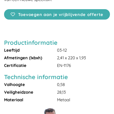
Toevoegen aan je vrijblijvende offerte
Productinformatie
Leeftijd
03-12
Afmetingen (lxbxh)
2,41 x 220 x 1,93
Certificatie
EN-1176
Technische informatie
Valhoogte
0,58
Veiligheidzone
28,13
Materiaal
Metaal