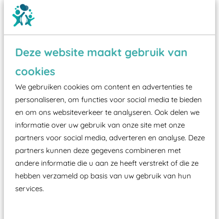
Deze website maakt gebruik van
cookies
Wist je dat:
We gebruiken cookies om content en advertenties te
Vanaf een valhoogte van 1,5 meter een speciale
personaliseren, om functies voor social media te bieden
valondergrond onder speeltoestellen verplicht is
en om ons websiteverkeer te analyseren. Ook delen we
zoals kunstgras, rubber tegels of boomschors?
informatie over uw gebruik van onze site met onze
partners voor social media, adverteren en analyse. Deze
Elk speeltoestel in de openbare ruimte voorzien
partners kunnen deze gegevens combineren met
moet zijn van een typekeuring, -plaatje en
andere informatie die u aan ze heeft verstrekt of die ze
certificering, uitgegeven door een Nederlands
hebben verzameld op basis van uw gebruik van hun
aangewezen keuringsinstantie?
services.
Wij ook speeltoestellen kunnen laten keuren zodat
ze toch binnen het Warenwetbesluit Attractie- en