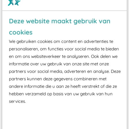
Deze website maakt gebruik van
Wist je dat:
cookies
Vanaf een valhoogte van 1,5 meter een speciale
We gebruiken cookies om content en advertenties te
valondergrond onder speeltoestellen verplicht is
personaliseren, om functies voor social media te bieden
zoals kunstgras, rubber tegels of boomschors?
en om ons websiteverkeer te analyseren. Ook delen we
Elk speeltoestel in de openbare ruimte voorzien
informatie over uw gebruik van onze site met onze
moet zijn van een typekeuring, -plaatje en
partners voor social media, adverteren en analyse. Deze
certificering, uitgegeven door een Nederlands
partners kunnen deze gegevens combineren met
aangewezen keuringsinstantie?
andere informatie die u aan ze heeft verstrekt of die ze
Wij ook speeltoestellen kunnen laten keuren zodat
hebben verzameld op basis van uw gebruik van hun
services.
ze toch binnen het Warenwetbesluit Attractie- en
Speeltoestellen vallen?