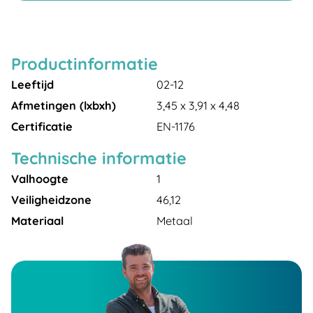
Productinformatie
Leeftijd
02-12
Afmetingen (lxbxh)
3,45 x 3,91 x 4,48
Certificatie
EN-1176
Technische informatie
Valhoogte
1
Veiligheidzone
46,12
Materiaal
Metaal