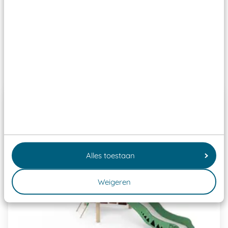
ze toch binnen het Warenwetbesluit Attractie- en
Speeltoestellen vallen?
Past er goed bij
Alles toestaan
Weigeren