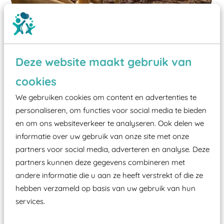
Deze website maakt gebruik van
cookies
Wist je dat:
We gebruiken cookies om content en advertenties te
personaliseren, om functies voor social media te bieden
Vanaf een valhoogte van 1,5 meter een speciale
en om ons websiteverkeer te analyseren. Ook delen we
valondergrond onder speeltoestellen verplicht is
informatie over uw gebruik van onze site met onze
zoals kunstgras, rubber tegels of boomschors?
partners voor social media, adverteren en analyse. Deze
Elk speeltoestel in de openbare ruimte voorzien
partners kunnen deze gegevens combineren met
moet zijn van een typekeuring, -plaatje en
andere informatie die u aan ze heeft verstrekt of die ze
hebben verzameld op basis van uw gebruik van hun
certificering, uitgegeven door een Nederlands
services.
aangewezen keuringsinstantie?
Wij ook speeltoestellen kunnen laten keuren zodat