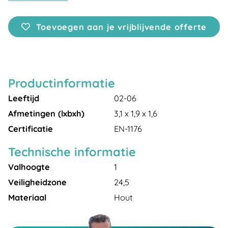
Toevoegen aan je vrijblijvende offerte
Productinformatie
Leeftijd
02-06
Afmetingen (lxbxh)
3,1 x 1,9 x 1,6
Certificatie
EN-1176
Technische informatie
Valhoogte
1
Veiligheidzone
24,5
Materiaal
Hout