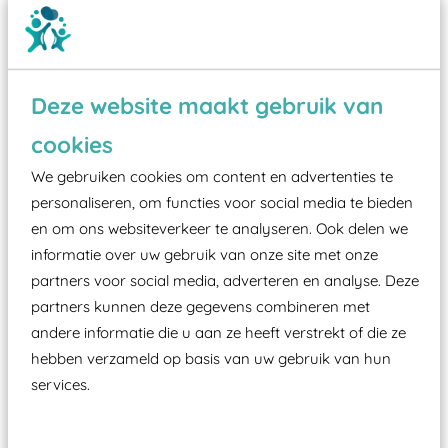
Deze website maakt gebruik van
cookies
Wist je dat:
We gebruiken cookies om content en advertenties te
Vanaf een valhoogte van 1,5 meter een speciale
personaliseren, om functies voor social media te bieden
valondergrond onder speeltoestellen verplicht is
en om ons websiteverkeer te analyseren. Ook delen we
zoals kunstgras, rubber tegels of boomschors?
informatie over uw gebruik van onze site met onze
partners voor social media, adverteren en analyse. Deze
Elk speeltoestel in de openbare ruimte voorzien
partners kunnen deze gegevens combineren met
moet zijn van een typekeuring, -plaatje en
andere informatie die u aan ze heeft verstrekt of die ze
certificering, uitgegeven door een Nederlands
hebben verzameld op basis van uw gebruik van hun
aangewezen keuringsinstantie?
services.
Wij ook speeltoestellen kunnen laten keuren zodat
ze toch binnen het Warenwetbesluit Attractie- en