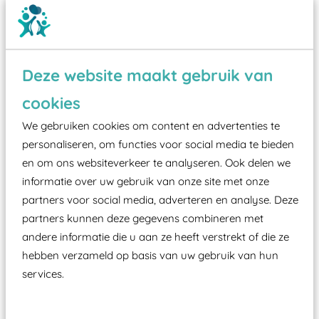
Deze website maakt gebruik van
cookies
Wist je dat:
We gebruiken cookies om content en advertenties te
Vanaf een valhoogte van 1,5 meter een speciale
personaliseren, om functies voor social media te bieden
valondergrond onder speeltoestellen verplicht is
en om ons websiteverkeer te analyseren. Ook delen we
zoals kunstgras, rubber tegels of boomschors?
informatie over uw gebruik van onze site met onze
partners voor social media, adverteren en analyse. Deze
Elk speeltoestel in de openbare ruimte voorzien
partners kunnen deze gegevens combineren met
moet zijn van een typekeuring, -plaatje en
andere informatie die u aan ze heeft verstrekt of die ze
certificering, uitgegeven door een Nederlands
hebben verzameld op basis van uw gebruik van hun
aangewezen keuringsinstantie?
services.
Wij ook speeltoestellen kunnen laten keuren zodat
ze toch binnen het Warenwetbesluit Attractie- en