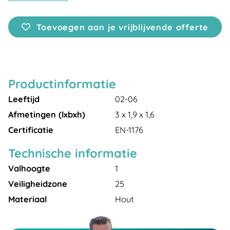
Toevoegen aan je vrijblijvende offerte
Productinformatie
Leeftijd
02-06
Afmetingen (lxbxh)
3 x 1,9 x 1,6
Certificatie
EN-1176
Technische informatie
Valhoogte
1
Veiligheidzone
25
Materiaal
Hout