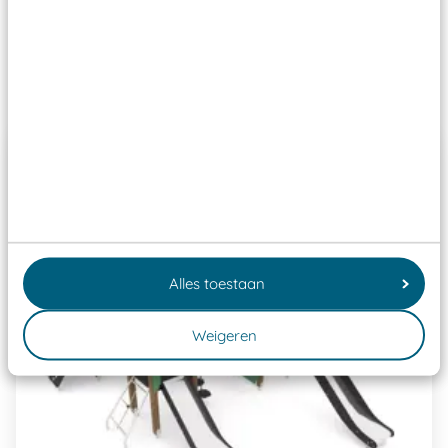
Speeltoestellen vallen?
Past er goed bij
Alles toestaan
Weigeren