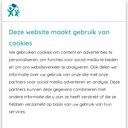
Deze website maakt gebruik van
Wist je dat:
cookies
Vanaf een valhoogte van 1,5 meter een speciale
We gebruiken cookies om content en advertenties te
valondergrond onder speeltoestellen verplicht is
personaliseren, om functies voor social media te bieden
zoals kunstgras, rubber tegels of boomschors?
en om ons websiteverkeer te analyseren. Ook delen we
Elk speeltoestel in de openbare ruimte voorzien
informatie over uw gebruik van onze site met onze
moet zijn van een typekeuring, -plaatje en
partners voor social media, adverteren en analyse. Deze
partners kunnen deze gegevens combineren met
certificering, uitgegeven door een Nederlands
andere informatie die u aan ze heeft verstrekt of die ze
aangewezen keuringsinstantie?
hebben verzameld op basis van uw gebruik van hun
Wij ook speeltoestellen kunnen laten keuren zodat
services.
ze toch binnen het Warenwetbesluit Attractie- en
Speeltoestellen vallen?