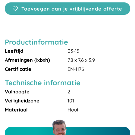
Toevoegen aan je vrijblijvende offerte
Productinformatie
Leeftijd
03-15
Afmetingen (lxbxh)
7,8 x 7,6 x 3,9
Certificatie
EN-1176
Technische informatie
Valhoogte
2
Veiligheidzone
101
Materiaal
Hout