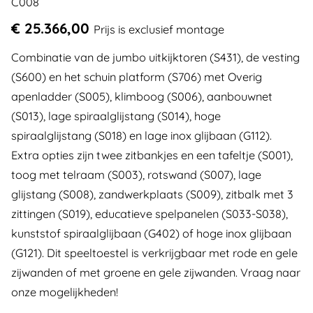
C008
€ 25.366,00
Prijs is exclusief montage
Combinatie van de jumbo uitkijktoren (S431), de vesting
(S600) en het schuin platform (S706) met Overig
apenladder (S005), klimboog (S006), aanbouwnet
(S013), lage spiraalglijstang (S014), hoge
spiraalglijstang (S018) en lage inox glijbaan (G112).
Extra opties zijn twee zitbankjes en een tafeltje (S001),
toog met telraam (S003), rotswand (S007), lage
glijstang (S008), zandwerkplaats (S009), zitbalk met 3
zittingen (S019), educatieve spelpanelen (S033-S038),
kunststof spiraalglijbaan (G402) of hoge inox glijbaan
(G121). Dit speeltoestel is verkrijgbaar met rode en gele
zijwanden of met groene en gele zijwanden. Vraag naar
onze mogelijkheden!