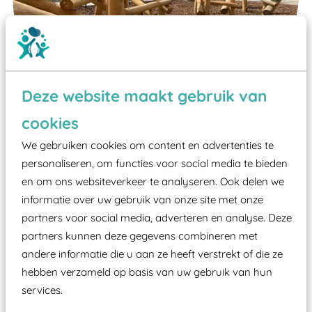
Deze website maakt gebruik van
cookies
We gebruiken cookies om content en advertenties te
Wist je dat:
personaliseren, om functies voor social media te bieden
en om ons websiteverkeer te analyseren. Ook delen we
Vanaf een valhoogte van 1,5 meter een speciale
informatie over uw gebruik van onze site met onze
valondergrond onder speeltoestellen verplicht is
partners voor social media, adverteren en analyse. Deze
zoals kunstgras, rubber tegels of boomschors?
partners kunnen deze gegevens combineren met
Elk speeltoestel in de openbare ruimte voorzien
andere informatie die u aan ze heeft verstrekt of die ze
moet zijn van een typekeuring, -plaatje en
hebben verzameld op basis van uw gebruik van hun
certificering, uitgegeven door een Nederlands
services.
aangewezen keuringsinstantie?