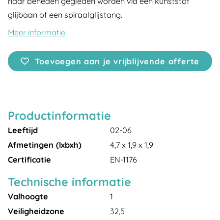
naar beneden gegleden worden via een kunststof
glijbaan of een spiraalglijstang.
Meer informatie
Toevoegen aan je vrijblijvende offerte
Productinformatie
Leeftijd
02-06
Afmetingen (lxbxh)
4,7 x 1,9 x 1,9
Certificatie
EN-1176
Technische informatie
Valhoogte
1
Veiligheidzone
32,5