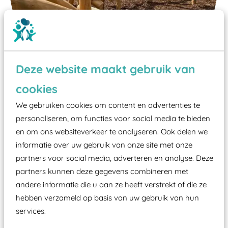
Deze website maakt gebruik van
cookies
Wist je dat:
We gebruiken cookies om content en advertenties te
personaliseren, om functies voor social media te bieden
Vanaf een valhoogte van 1,5 meter een speciale
en om ons websiteverkeer te analyseren. Ook delen we
valondergrond onder speeltoestellen verplicht is
informatie over uw gebruik van onze site met onze
zoals kunstgras, rubber tegels of boomschors?
partners voor social media, adverteren en analyse. Deze
Elk speeltoestel in de openbare ruimte voorzien
partners kunnen deze gegevens combineren met
moet zijn van een typekeuring, -plaatje en
andere informatie die u aan ze heeft verstrekt of die ze
certificering, uitgegeven door een Nederlands
hebben verzameld op basis van uw gebruik van hun
aangewezen keuringsinstantie?
services.
Wij ook speeltoestellen kunnen laten keuren zodat