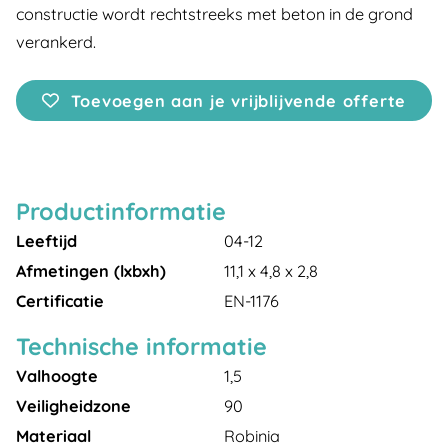
constructie wordt rechtstreeks met beton in de grond
verankerd.
Toevoegen aan je vrijblijvende offerte
Productinformatie
Leeftijd
04-12
Afmetingen (lxbxh)
11,1 x 4,8 x 2,8
Certificatie
EN-1176
Technische informatie
Valhoogte
1,5
Veiligheidzone
90
Materiaal
Robinia