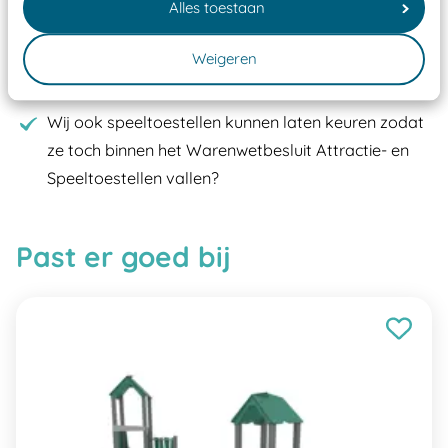
Elk speeltoestel in de openbare ruimte voorzien
Alles toestaan
moet zijn van een typekeuring, -plaatje en
Weigeren
certificering, uitgegeven door een Nederlands
aangewezen keuringsinstantie?
Wij ook speeltoestellen kunnen laten keuren zodat
ze toch binnen het Warenwetbesluit Attractie- en
Speeltoestellen vallen?
Past er goed bij