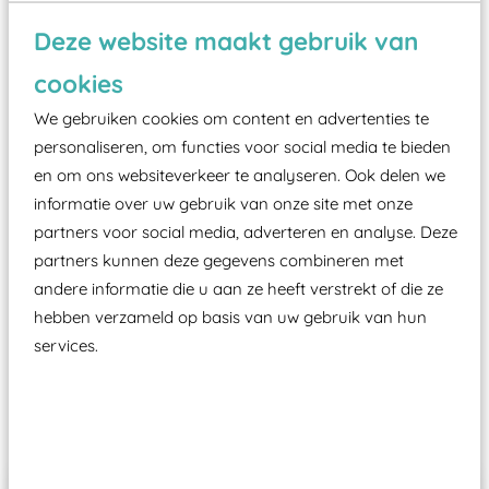
Wist je dat:
Deze website maakt gebruik van
Vanaf een valhoogte van 1,5 meter een speciale
valondergrond onder speeltoestellen verplicht is
cookies
zoals kunstgras, rubber tegels of boomschors?
We gebruiken cookies om content en advertenties te
Elk speeltoestel in de openbare ruimte voorzien
personaliseren, om functies voor social media te bieden
moet zijn van een typekeuring, -plaatje en
en om ons websiteverkeer te analyseren. Ook delen we
informatie over uw gebruik van onze site met onze
certificering, uitgegeven door een Nederlands
partners voor social media, adverteren en analyse. Deze
aangewezen keuringsinstantie?
partners kunnen deze gegevens combineren met
Wij ook speeltoestellen kunnen laten keuren zodat
andere informatie die u aan ze heeft verstrekt of die ze
ze toch binnen het Warenwetbesluit Attractie- en
hebben verzameld op basis van uw gebruik van hun
Speeltoestellen vallen?
services.
Past er goed bij