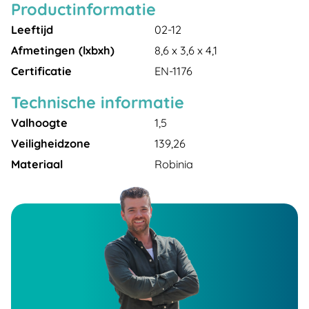
Productinformatie
Leeftijd
02-12
Afmetingen (lxbxh)
8,6 x 3,6 x 4,1
Certificatie
EN-1176
Technische informatie
Valhoogte
1,5
Veiligheidzone
139,26
Materiaal
Robinia