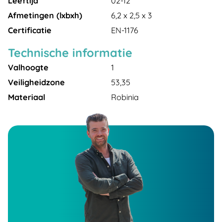
Leeftijd
02-12
Afmetingen (lxbxh)
6,2 x 2,5 x 3
Certificatie
EN-1176
Technische informatie
Valhoogte
1
Veiligheidzone
53,35
Materiaal
Robinia