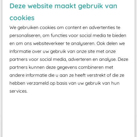
Vanaf een valhoogte van 1,5 meter een speciale
Deze website maakt gebruik van
valondergrond onder speeltoestellen verplicht is
cookies
zoals kunstgras, rubber tegels of boomschors?
Elk speeltoestel in de openbare ruimte voorzien
We gebruiken cookies om content en advertenties te
personaliseren, om functies voor social media te bieden
moet zijn van een typekeuring, -plaatje en
en om ons websiteverkeer te analyseren. Ook delen we
certificering, uitgegeven door een Nederlands
informatie over uw gebruik van onze site met onze
aangewezen keuringsinstantie?
partners voor social media, adverteren en analyse. Deze
Wij ook speeltoestellen kunnen laten keuren zodat
partners kunnen deze gegevens combineren met
ze toch binnen het Warenwetbesluit Attractie- en
andere informatie die u aan ze heeft verstrekt of die ze
Speeltoestellen vallen?
hebben verzameld op basis van uw gebruik van hun
services.
Past er goed bij