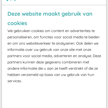
Wist je dat:
Deze website maakt gebruik van
Vanaf een valhoogte van 1,5 meter een speciale
cookies
valondergrond onder speeltoestellen verplicht is
We gebruiken cookies om content en advertenties te
zoals kunstgras, rubber tegels of boomschors?
personaliseren, om functies voor social media te bieden
Elk speeltoestel in de openbare ruimte voorzien
en om ons websiteverkeer te analyseren. Ook delen we
moet zijn van een typekeuring, -plaatje en
informatie over uw gebruik van onze site met onze
certificering, uitgegeven door een Nederlands
partners voor social media, adverteren en analyse. Deze
aangewezen keuringsinstantie?
partners kunnen deze gegevens combineren met
andere informatie die u aan ze heeft verstrekt of die ze
Wij ook speeltoestellen kunnen laten keuren zodat
hebben verzameld op basis van uw gebruik van hun
ze toch binnen het Warenwetbesluit Attractie- en
services.
Speeltoestellen vallen?
Past er goed bij