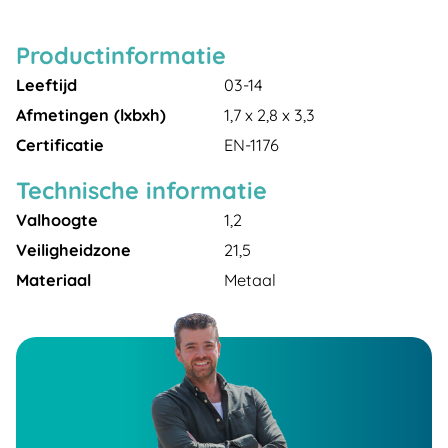
Productinformatie
Leeftijd
03-14
Afmetingen (lxbxh)
1,7 x 2,8 x 3,3
Certificatie
EN-1176
Technische informatie
Valhoogte
1,2
Veiligheidzone
21,5
Materiaal
Metaal