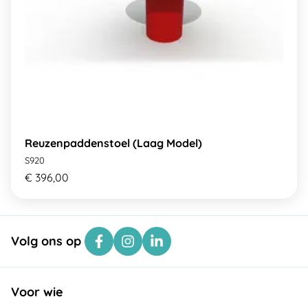
Reuzenpaddenstoel (Laag Model)
S920
€ 396,00
Volg ons op
Voor wie