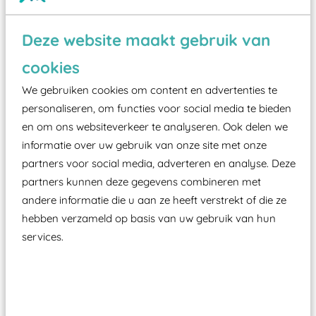
Wist je dat:
Deze website maakt gebruik van
Vanaf een valhoogte van 1,5 meter een speciale
cookies
valondergrond onder speeltoestellen verplicht is
We gebruiken cookies om content en advertenties te
zoals kunstgras, rubber tegels of boomschors?
personaliseren, om functies voor social media te bieden
Elk speeltoestel in de openbare ruimte voorzien
en om ons websiteverkeer te analyseren. Ook delen we
moet zijn van een typekeuring, -plaatje en
informatie over uw gebruik van onze site met onze
certificering, uitgegeven door een Nederlands
partners voor social media, adverteren en analyse. Deze
aangewezen keuringsinstantie?
partners kunnen deze gegevens combineren met
andere informatie die u aan ze heeft verstrekt of die ze
Wij ook speeltoestellen kunnen laten keuren zodat
hebben verzameld op basis van uw gebruik van hun
ze toch binnen het Warenwetbesluit Attractie- en
services.
Speeltoestellen vallen?
Past er goed bij