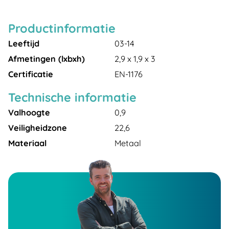
Productinformatie
Leeftijd
03-14
Afmetingen (lxbxh)
2,9 x 1,9 x 3
Certificatie
EN-1176
Technische informatie
Valhoogte
0,9
Veiligheidzone
22,6
Materiaal
Metaal