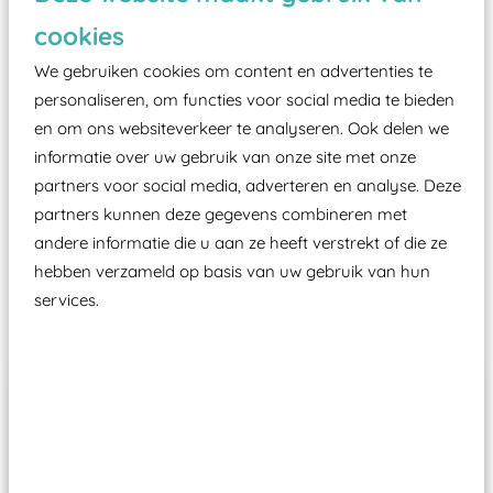
zoals kunstgras, rubber tegels of boomschors?
cookies
Elk speeltoestel in de openbare ruimte voorzien
moet zijn van een typekeuring, -plaatje en
We gebruiken cookies om content en advertenties te
certificering, uitgegeven door een Nederlands
personaliseren, om functies voor social media te bieden
en om ons websiteverkeer te analyseren. Ook delen we
aangewezen keuringsinstantie?
informatie over uw gebruik van onze site met onze
Wij ook speeltoestellen kunnen laten keuren zodat
partners voor social media, adverteren en analyse. Deze
ze toch binnen het Warenwetbesluit Attractie- en
partners kunnen deze gegevens combineren met
Speeltoestellen vallen?
andere informatie die u aan ze heeft verstrekt of die ze
hebben verzameld op basis van uw gebruik van hun
services.
Past er goed bij