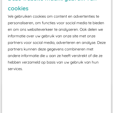
zoals kunstgras, rubber tegels of boomschors?
cookies
Elk speeltoestel in de openbare ruimte voorzien
moet zijn van een typekeuring, -plaatje en
We gebruiken cookies om content en advertenties te
certificering, uitgegeven door een Nederlands
personaliseren, om functies voor social media te bieden
en om ons websiteverkeer te analyseren. Ook delen we
aangewezen keuringsinstantie?
informatie over uw gebruik van onze site met onze
Wij ook speeltoestellen kunnen laten keuren zodat
partners voor social media, adverteren en analyse. Deze
ze toch binnen het Warenwetbesluit Attractie- en
partners kunnen deze gegevens combineren met
Speeltoestellen vallen?
andere informatie die u aan ze heeft verstrekt of die ze
hebben verzameld op basis van uw gebruik van hun
services.
Past er goed bij