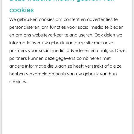
zoals kunstgras, rubber tegels of boomschors?
cookies
Elk speeltoestel in de openbare ruimte voorzien
moet zijn van een typekeuring, -plaatje en
We gebruiken cookies om content en advertenties te
certificering, uitgegeven door een Nederlands
personaliseren, om functies voor social media te bieden
en om ons websiteverkeer te analyseren. Ook delen we
aangewezen keuringsinstantie?
informatie over uw gebruik van onze site met onze
Wij ook speeltoestellen kunnen laten keuren zodat
partners voor social media, adverteren en analyse. Deze
ze toch binnen het Warenwetbesluit Attractie- en
partners kunnen deze gegevens combineren met
Speeltoestellen vallen?
andere informatie die u aan ze heeft verstrekt of die ze
hebben verzameld op basis van uw gebruik van hun
services.
Past er goed bij