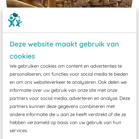
Deze website maakt gebruik van
cookies
Wist je dat:
We gebruiken cookies om content en advertenties te
personaliseren, om functies voor social media te bieden
Vanaf een valhoogte van 1,5 meter een speciale
en om ons websiteverkeer te analyseren. Ook delen we
valondergrond onder speeltoestellen verplicht is
informatie over uw gebruik van onze site met onze
zoals kunstgras, rubber tegels of boomschors?
partners voor social media, adverteren en analyse. Deze
Elk speeltoestel in de openbare ruimte voorzien
partners kunnen deze gegevens combineren met
andere informatie die u aan ze heeft verstrekt of die ze
moet zijn van een typekeuring, -plaatje en
hebben verzameld op basis van uw gebruik van hun
certificering, uitgegeven door een Nederlands
services.
aangewezen keuringsinstantie?