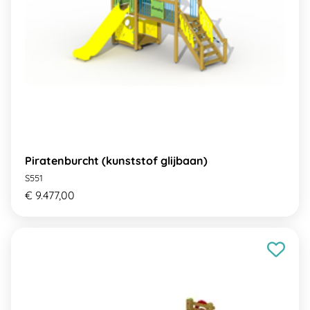
Piratenburcht (kunststof glijbaan)
S551
€ 9.477,00