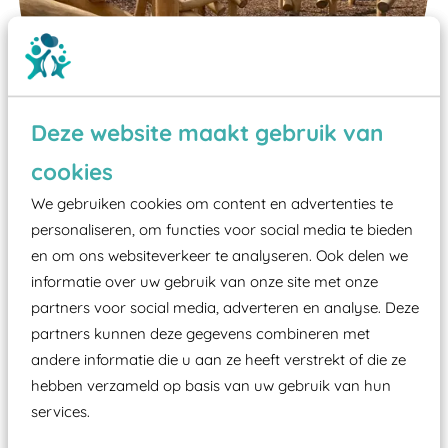
Deze website maakt gebruik van
cookies
We gebruiken cookies om content en advertenties te
Wist je dat:
personaliseren, om functies voor social media te bieden
Vanaf een valhoogte van 1,5 meter een speciale
en om ons websiteverkeer te analyseren. Ook delen we
informatie over uw gebruik van onze site met onze
valondergrond onder speeltoestellen verplicht is
partners voor social media, adverteren en analyse. Deze
zoals kunstgras, rubber tegels of boomschors?
partners kunnen deze gegevens combineren met
Elk speeltoestel in de openbare ruimte voorzien
andere informatie die u aan ze heeft verstrekt of die ze
moet zijn van een typekeuring, -plaatje en
hebben verzameld op basis van uw gebruik van hun
certificering, uitgegeven door een Nederlands
services.
aangewezen keuringsinstantie?