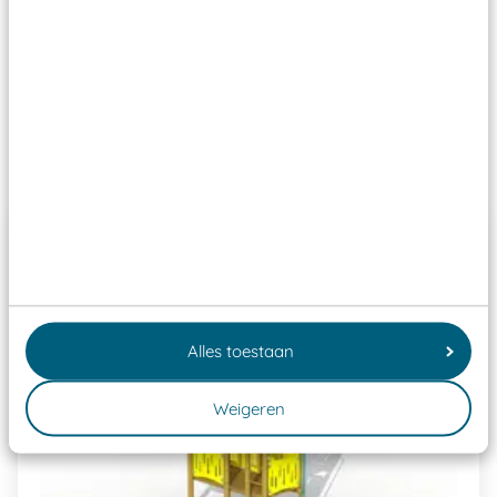
Wij ook speeltoestellen kunnen laten keuren zodat
ze toch binnen het Warenwetbesluit Attractie- en
Speeltoestellen vallen?
Past er goed bij
Alles toestaan
Weigeren